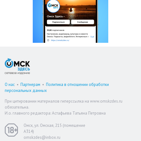
О нас
•
Партнерам
•
Политика в отношении обработки
персональных данных
При цитировании материалов гиперссылка на www.omskzdes.ru
обязательна.
И.о. главного редактора: Астафьева Татьяна Петровна
Омск, ул. Омская, 215 (помещение
А314)
omskzdes@inbox.ru