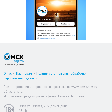
О нас
•
Партнерам
•
Политика в отношении обработки
персональных данных
При цитировании материалов гиперссылка на www.omskzdes.ru
обязательна.
И.о. главного редактора: Астафьева Татьяна Петровна
Омск, ул. Омская, 215 (помещение
А314)