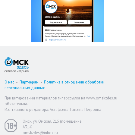
О нас
•
Партнерам
•
Политика в отношении обработки
персональных данных
При цитировании материалов гиперссылка на www.omskzdes.ru
обязательна.
И.о. главного редактора: Астафьева Татьяна Петровна
Омск, ул. Омская, 215 (помещение
А314)
omskzdes@inbox.ru