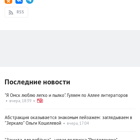
RSS
Последние новости
"Я Омск люблю легко и пылко". Гуляем по Аллее литераторов
•
вчера, 18:39
•
Абстракция оказывается знакомым пейзажем: заглядываем в
"Зеркало" Ольги Кошелевой
•
вчера, 17:04
"Защита для ребёнка" - новая подписка "Ростелекома"