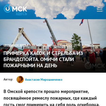
Мен
• СИ «Омск Здесь» 3 мая 2025, 20:48 •
печать
СВОБОДНОЕ ВРЕМЯ
ПРИМЕРКА КАСОК И СТРЕЛЬБА ИЗ
БРАНДСПОЙТА. ОМИЧИ СТАЛИ
ПОЖАРНЫМИ НА ДЕНЬ
Автор:
Анастасия Мирошниченко
В Омской крепости прошло мероприятие,
посвящённое ремеслу пожарных, где каждый
гость смог примерить на себя роль огнеборца.