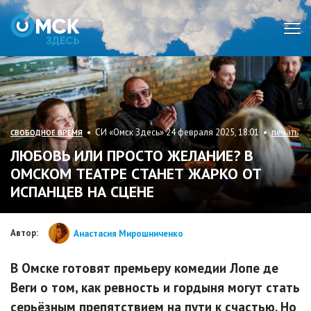
Мен
• СИ «Омск Здесь» 24 февраля 2025, 18:01 •
печать
СВОБОДНОЕ ВРЕМЯ
ЛЮБОВЬ ИЛИ ПРОСТО ЖЕЛАНИЕ? В
ОМСКОМ ТЕАТРЕ СТАНЕТ ЖАРКО ОТ
ИСПАНЦЕВ НА СЦЕНЕ
Автор:
Анастасия Мирошниченко
В Омске готовят премьеру комедии Лопе де
Веги о том, как ревность и гордыня могут стать
серьёзным препятствием на пути к счастью. Но