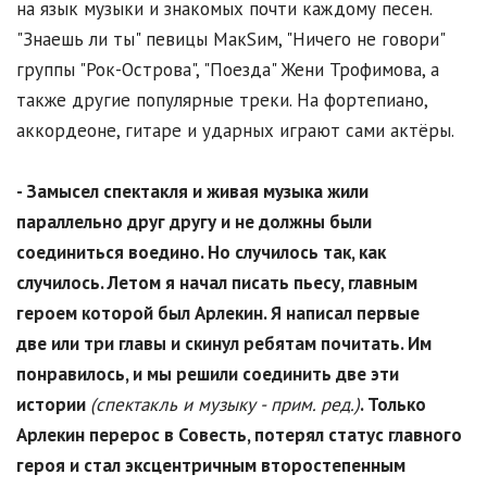
на язык музыки и знакомых почти каждому песен.
"Знаешь ли ты" певицы МакSим, "Ничего не говори"
группы "Рок-Острова", "Поезда" Жени Трофимова, а
также другие популярные треки. На фортепиано,
аккордеоне, гитаре и ударных играют сами актёры.
- Замысел спектакля и живая музыка жили
параллельно друг другу и не должны были
соединиться воедино. Но случилось так, как
случилось. Летом я начал писать пьесу, главным
героем которой был Арлекин. Я написал первые
две или три главы и скинул ребятам почитать. Им
понравилось, и мы решили соединить две эти
истории
(спектакль и музыку - прим. ред.)
. Только
Арлекин перерос в Совесть, потерял статус главного
героя и стал эксцентричным второстепенным