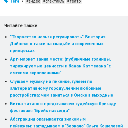
Теги
•
#видео
#спектакль
#театр
Читайте также
"Творчество нельзя регулировать". Виктория
Дайнеко о такси на свадьбе и современных
принцессах
Арт-маркет занял место: (пуб)личные границы,
тиражируемые ценности и банан Каттелана "с
омскими вкраплениями"
Слушаем музыку на пикнике, гуляем по
альтернативному городу, лечим любовные
расстройства: чем заняться в Омске в выходные
Битва титанов: представляем судейскую бригаду
фестиваля "Брейк навсегда"
Абстракция оказывается знакомым
пейзажем: заглядываем в "Зеркало" Ольги Кошелевой