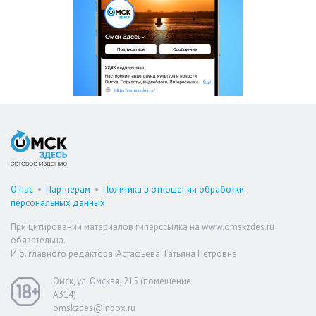
О нас
•
Партнерам
•
Политика в отношении обработки
персональных данных
При цитировании материалов гиперссылка на www.omskzdes.ru
обязательна.
И.о. главного редактора: Астафьева Татьяна Петровна
Омск, ул. Омская, 215 (помещение
А314)
omskzdes@inbox.ru