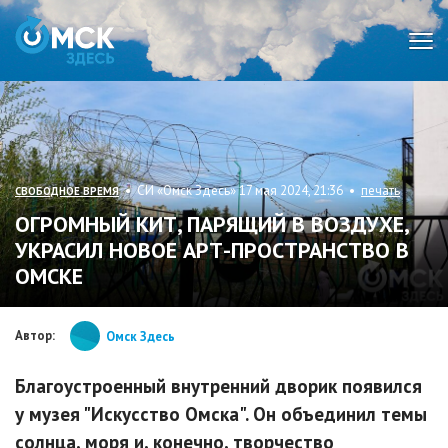
Мен
• СИ «Омск Здесь» 17 мая 2024, 21:36 •
печать
СВОБОДНОЕ ВРЕМЯ
ОГРОМНЫЙ КИТ, ПАРЯЩИЙ В ВОЗДУХЕ,
УКРАСИЛ НОВОЕ АРТ-ПРОСТРАНСТВО В
ОМСКЕ
Автор:
Омск Здесь
Благоустроенный внутренний дворик появился
у музея "Искусство Омска". Он объединил темы
солнца, моря и, конечно, творчество