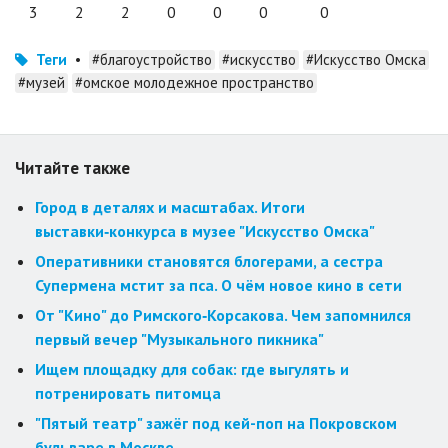
3
2
2
0
0
0
0
Теги
•
#благоустройство
#искусство
#Искусство Омска
#музей
#омское молодежное пространство
Читайте также
Город в деталях и масштабах. Итоги
выставки‑конкурса в музее "Искусство Омска"
Оперативники становятся блогерами, а сестра
Супермена мстит за пса. О чём новое кино в сети
От "Кино" до Римского‑Корсакова. Чем запомнился
первый вечер "Музыкального пикника"
Ищем площадку для собак: где выгулять и
потренировать питомца
"Пятый театр" зажёг под кей-поп на Покровском
бульваре в Москве