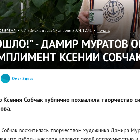
• СИ «Омск Здесь» 17 апреля 2024, 12:41 •
печать
ОЕ ВРЕМЯ
ОШЛО!" - ДАМИР МУРАТОВ 
МПЛИМЕНТ КСЕНИИ СОБЧА
Омск Здесь
р Ксения Собчак публично похвалила творчество с
ова.
 Собчак восхитилась творчеством художника Дамира Мура
ла, что работы мастера цепляют своей остроумностью и 