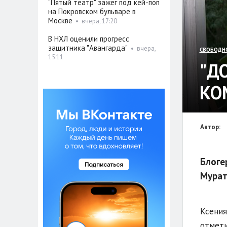
"Пятый театр" зажёг под кей-поп
на Покровском бульваре в
Москве
•
вчера, 17:20
В НХЛ оценили прогресс
защитника "Авангарда"
•
вчера,
СВОБОДН
15:11
"Д
КО
Автор:
Блоге
Мурат
Ксения
отмети