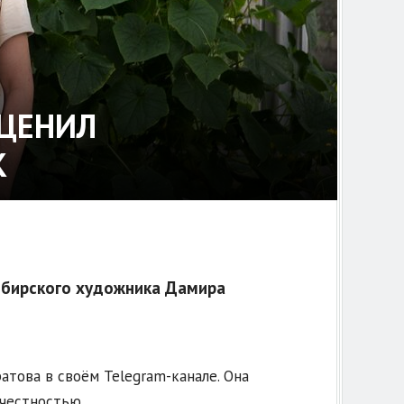
ОЦЕНИЛ
К
ибирского художника Дамира
това в своём Telegram-канале. Она
честностью.