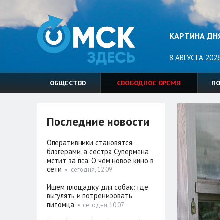
КАРТИНА ДН
8 АВГУСТА 2026
ОБЩЕСТВО
СВОБОДНОЕ ВРЕМЯ
П
Последние новости
Оперативники становятся
блогерами, а сестра Супермена
мстит за пса. О чём новое кино в
сети
•
сегодня, 12:09
Ищем площадку для собак: где
выгулять и потренировать
питомца
•
сегодня, 10:07