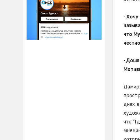
- Хочу
называ
что Му
честно
- Дошл
Мотивы
Дамир 
простр
днях в
художн
что "Г
мнению
которы