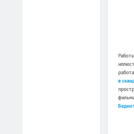
Работы
иллюст
работ
в скан
простр
фильма
Бедно