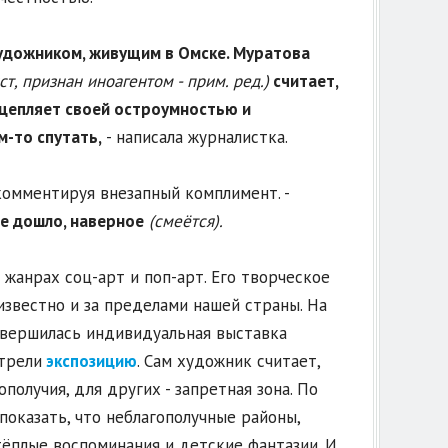
удожником, живущим в Омске. Муратова
ст, признан иноагентом - прим. ред.)
считает,
цепляет своей остроумностью и
м-то спутать,
- написала журналистка.
 комментируя внезапный комплимент. -
не дошло, наверное
(смеётся).
жанрах соц-арт и поп-арт. Его творческое
известно и за пределами нашей страны. На
авершилась индивидуальная выставка
отрели
экспозицию
. Сам художник считает,
получия, для других - запретная зона. По
оказать, что неблагополучные районы,
тёплые воспоминания и детские фантазии. И