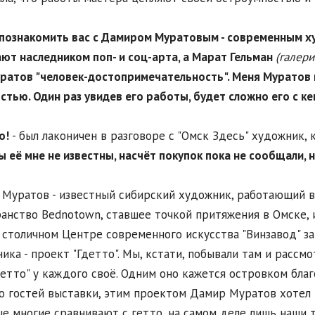
 познакомить вас с Дамиром Муратовым - современным х
ют наследником поп- и соц-арта, а Марат Гельман
(галери
ратов "человек-достопримечательность". Меня Муратов 
стью. Один раз увидев его работы, будет сложно его с ке
о!
- был лаконичен в разговоре с "Омск Здесь" художник,
 её мне не известны, насчёт покупок пока не сообщали, 
Муратов - известный сибирский художник, работающий в 
анство Bednotown, ставшее точкой притяжения в Омске, 
 столичном Центре современного искусства "Винзавод" з
ика - проект "Гдетто". Мы, кстати, побывали там и рассм
детто" у каждого своё. Одним оно кажется островком благо
 гостей выставки, этим проектом Дамир Муратов хотел п
е многие сравнивают с гетто, на самом деле лишь наши 