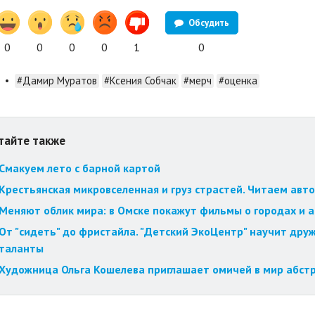
Обсудить
0
0
0
0
1
0
•
#Дамир Муратов
#Ксения Собчак
#мерч
#оценка
тайте также
Смакуем лето с барной картой
Крестьянская микровселенная и груз страстей. Читаем авт
Меняют облик мира: в Омске покажут фильмы о городах и 
От "сидеть" до фристайла. "Детский ЭкоЦентр" научит друж
таланты
Художница Ольга Кошелева приглашает омичей в мир абст