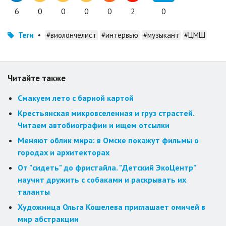
6
0
0
0
0
2
0
Теги
•
#виолончелист
#интервью
#музыкант
#ЦМШ
Читайте также
Смакуем лето с барной картой
Крестьянская микровселенная и груз страстей.
Читаем автобиографии и ищем отсылки
Меняют облик мира: в Омске покажут фильмы о
городах и архитекторах
От "сидеть" до фристайла. "Детский ЭкоЦентр"
научит дружить с собаками и раскрывать их
таланты
Художница Ольга Кошелева приглашает омичей в
мир абстракции