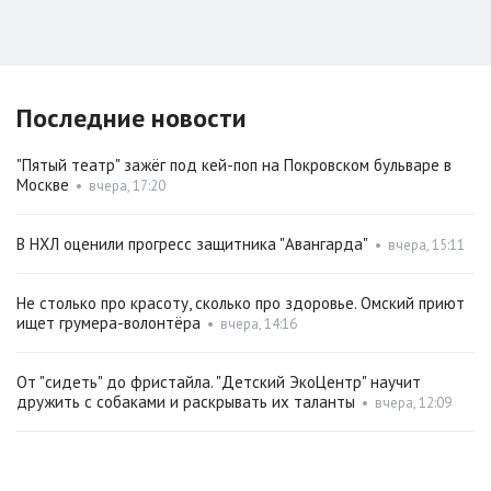
Последние новости
"Пятый театр" зажёг под кей-поп на Покровском бульваре в
Москве
•
вчера, 17:20
В НХЛ оценили прогресс защитника "Авангарда"
•
вчера, 15:11
Не столько про красоту, сколько про здоровье. Омский приют
ищет грумера-волонтёра
•
вчера, 14:16
От "сидеть" до фристайла. "Детский ЭкоЦентр" научит
дружить с собаками и раскрывать их таланты
•
вчера, 12:09