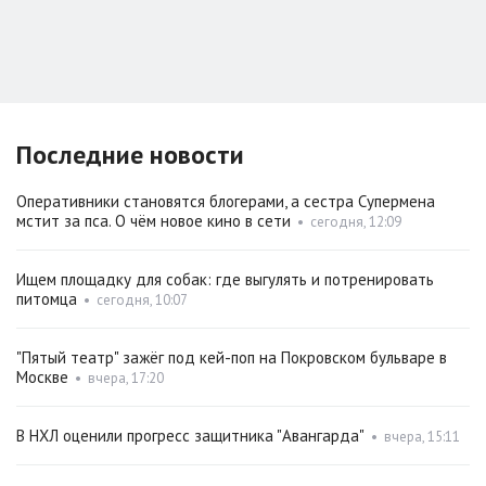
Последние новости
Оперативники становятся блогерами, а сестра Супермена
мстит за пса. О чём новое кино в сети
•
сегодня, 12:09
Ищем площадку для собак: где выгулять и потренировать
питомца
•
сегодня, 10:07
"Пятый театр" зажёг под кей-поп на Покровском бульваре в
Москве
•
вчера, 17:20
В НХЛ оценили прогресс защитника "Авангарда"
•
вчера, 15:11