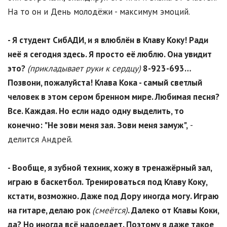
На то он и День молодёжи - максимум эмоций.
- Я студент СибАДИ, и я влюблён в Клаву Коку! Ради
неё я сегодня здесь. Я просто её люблю. Она увидит
это?
(прикладывает руки к сердцу)
8-923-693…
Позвони, пожалуйста! Клава Кока - самый светлый
человек в этом сером бренном мире. Любимая песня?
Все. Каждая. Но если надо одну выделить, то
конечно: "Не зови меня зая. Зови меня замуж",
-
делится Андрей.
- Вообще, я зубной техник, хожу в тренажёрный зал,
играю в баскетбол. Тренироваться под Клаву Коку,
кстати, возможно. Даже под Дору иногда могу. Играю
на гитаре, делаю рок
(смеётся)
. Далеко от Клавы Коки,
да? Но иногда всё надоедает. Поэтому я даже такое