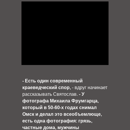
- Есть один современный
краеведческий спор,
- вдруг начинает
рассказывать Святослав.
- У
фотографа Михаила Фрумгарца,
который в 50-60-х годах снимал
Омск и делал это всеобъемлюще,
есть одна фотография: грязь,
частные дома, мужчины