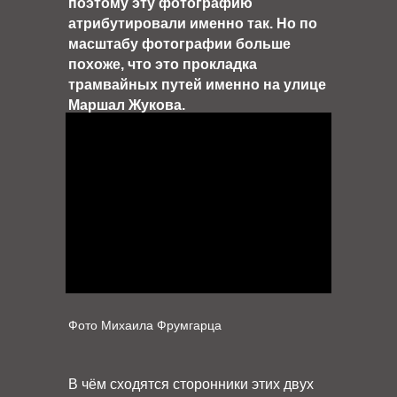
поэтому эту фотографию
атрибутировали именно так. Но по
масштабу фотографии больше
похоже, что это прокладка
трамвайных путей именно на улице
Маршал Жукова.
Фото Михаила Фрумгарца
В чём сходятся сторонники этих двух