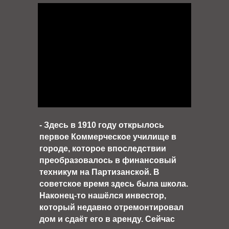
- Здесь в 1910 году открылось
первое Коммерческое училище в
городе, которое впоследствии
преобразовалось в финансовый
техникум на Партизанской. В
советское время здесь была школа.
Наконец-то нашёлся инвестор,
который недавно отремонтировал
дом и сдаёт его в аренду. Сейчас