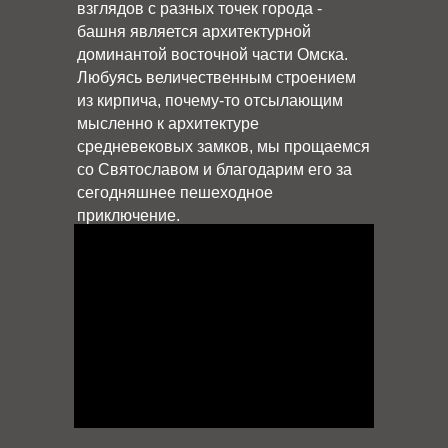
взглядов с разных точек города -
башня является архитектурной
доминантой восточной части Омска.
Любуясь величественным строением
из кирпича, почему-то отсылающим
мысленно к архитектуре
средневековых замков, мы прощаемся
со Святославом и благодарим его за
сегодняшнее пешеходное
приключение.