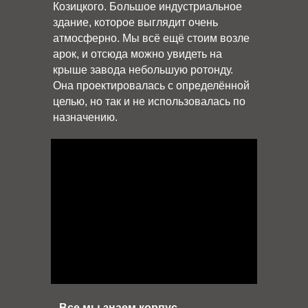
Козицкого. Большое индустриальное
здание, которое выглядит очень
атмосферно. Мы всё ещё стоим возле
арок, и отсюда можно увидеть на
крыше завода небольшую ротонду.
Она проектировалась с определённой
целью, но так и не использовалась по
назначению.
- Все мы знаем корпус