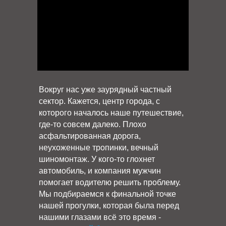
Вокруг нас уже заурядный частный
сектор. Кажется, центр города, с
которого началось наше путешествие,
где-то совсем далеко. Плохо
асфальтированная дорога,
неухоженные тропинки, вечный
шиномонтаж. У кого-то глохнет
автомобиль, и компания мужчин
помогает водителю решить проблему.
Мы подбираемся к финальной точке
нашей прогулки, которая была перед
нашими глазами всё это время -