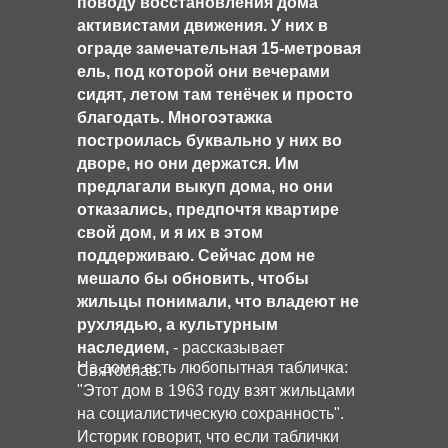
поводу восстановления дома
активистами движения. У них в
ограде замечательная 15-метровая
ель, под которой они вечерами
сидят, летом там тенёчек и просто
благодать. Многоэтажка
построилась буквально у них во
дворе, но они держатся. Им
предлагали выкуп дома, но они
отказались, предпочтя квартире
свой дом, и я их в этом
поддерживаю. Сейчас дом не
мешало бы обновить, чтобы
жильцы понимали, что владеют не
рухлядью, а культурным
наследием,
- рассказывает
На доме есть любопытная табличка:
Святослав.
"Этот дом в 1963 году взят жильцами
на социалистическую сохранность".
Историк говорит, что если таблички