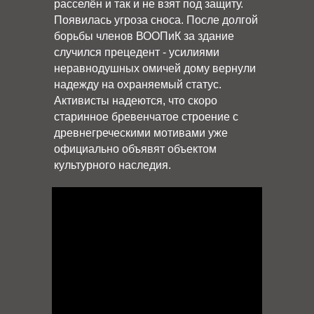
расселён и так и не взят под защиту.
Появилась угроза сноса. После долгой
борьбы членов ВООПиК за здание
случился прецедент - усилиями
неравнодушных омичей дому вернули
надежду на охраняемый статус.
Активисты надеются, что скоро
старинное бревенчатое строение с
древнегреческими мотивами уже
официально объявят объектом
культурного наследия.