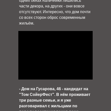
одних окнах наличники лишились
части декора, на других - они вовсе
отсутствуют. Интересно, что дом почти
со всех сторон оброс современным
жильём.
- Дом на Гусарова, 46 - кандидат на
"Том СойерФест". В нём проживает
три разные семьи, и я уже
разговаривал с жильцами по