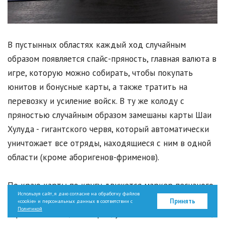
В пустынных областях каждый ход случайным
образом появляется спайс-пряность, главная валюта в
игре, которую можно собирать, чтобы покупать
юнитов и бонусные карты, а также тратить на
перевозку и усиление войск. В ту же колоду с
пряностью случайным образом замешаны карты Шаи
Хулуда - гигантского червя, который автоматически
уничтожает все отряды, находящиеся с ним в одной
области (кроме аборигенов-фрименов).
По краю карты по кругу движется маркер песчаного
Используя сайт, я даю согласие на обработку файлов
шторма, который каждый ход определяет первого
Принять
«cookie» и персональных данных в соответствии с
Политикой
игрока и так же, как червь, уничтожает всех юнитов,