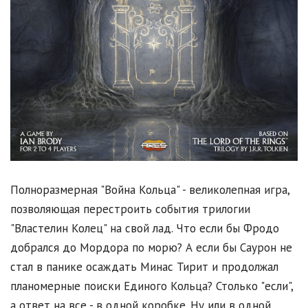
Полноразмерная "Война Кольца" - великолепная игра,
позволяющая перестроить события трилогии
"Властелин Колец" на свой лад. Что если бы Фродо
добрался до Мордора по морю? А если бы Саурон не
стал в панике осаждать Минас Тирит и продолжал
планомерные поиски Единого Кольца? Столько "если",
а ответ на все - в одной коробке. Ну или в одной