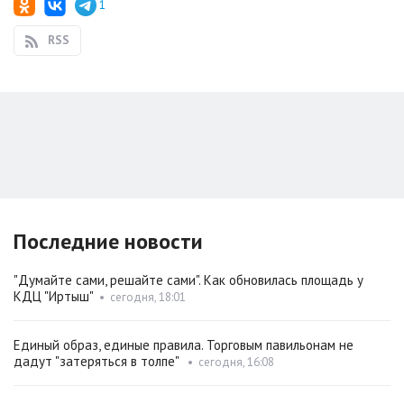
1
RSS
Последние новости
"Думайте сами, решайте сами". Как обновилась площадь у
КДЦ "Иртыш"
•
сегодня, 18:01
Единый образ, единые правила. Торговым павильонам не
дадут "затеряться в толпе"
•
сегодня, 16:08