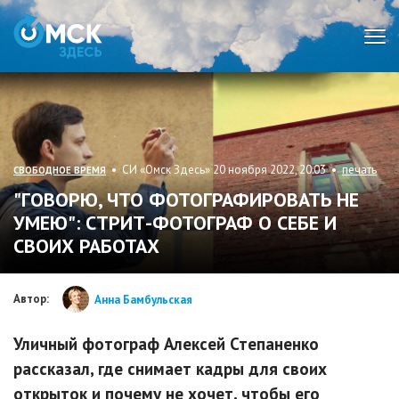
Мен
• СИ «Омск Здесь» 20 ноября 2022, 20:03 •
печать
СВОБОДНОЕ ВРЕМЯ
"ГОВОРЮ, ЧТО ФОТОГРАФИРОВАТЬ НЕ
УМЕЮ": СТРИТ-ФОТОГРАФ О СЕБЕ И
СВОИХ РАБОТАХ
Автор:
Анна Бамбульская
Уличный фотограф Алексей Степаненко
рассказал, где снимает кадры для своих
открыток и почему не хочет, чтобы его