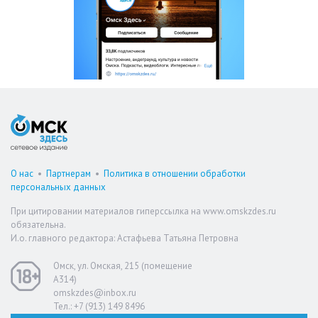
О нас
•
Партнерам
•
Политика в отношении обработки
персональных данных
При цитировании материалов гиперссылка на www.omskzdes.ru
обязательна.
И.о. главного редактора: Астафьева Татьяна Петровна
Омск, ул. Омская, 215 (помещение
А314)
omskzdes@inbox.ru
Тел.: +7 (913) 149 8496