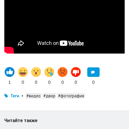
1
0
0
0
0
0
0
Теги
•
#видео
#двор
#фотография
Читайте также