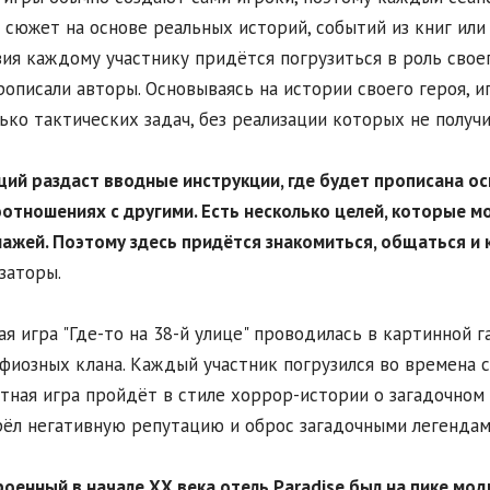
 сюжет на основе реальных историй, событий из книг ил
ия каждому участнику придётся погрузиться в роль свое
рописали авторы. Основываясь на истории своего героя,
ько тактических задач, без реализации которых не получ
щий раздаст вводные инструкции, где будет прописана о
отношениях с другими. Есть несколько целей, которые м
ажей. Поэтому здесь придётся знакомиться, общаться и
заторы.
я игра "Где-то на 38-й улице" проводилась в картинной 
фиозных клана. Каждый участник погрузился во времена с
тная игра пройдёт в стиле хоррор-истории о загадочном 
ёл негативную репутацию и оброс загадочными легендам
роенный в начале ХХ века отель Paradise был на пике мод