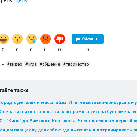
треть
здесь
.
Обсудить
0
0
0
0
0
0
•
#видео
#игра
#общение
#творчество
тайте также
Город в деталях и масштабах. Итоги выставки‑конкурса в му
Оперативники становятся блогерами, а сестра Супермена мст
От "Кино" до Римского‑Корсакова. Чем запомнился первый 
Ищем площадку для собак: где выгулять и потренировать 