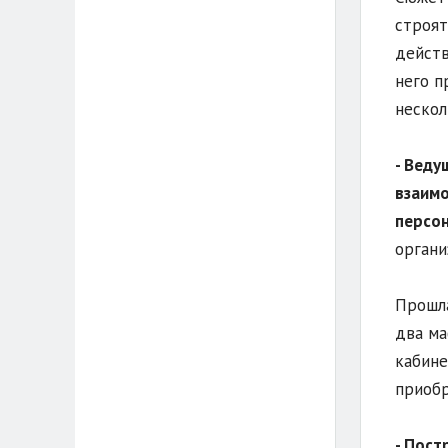
строят
действ
него п
нескол
- Веду
взаимо
персон
органи
Прошла
два ма
кабине
приобр
- Пост