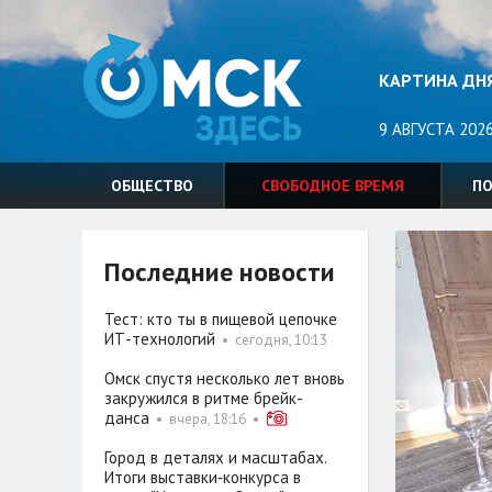
КАРТИНА ДН
9 АВГУСТА 2026
ОБЩЕСТВО
СВОБОДНОЕ ВРЕМЯ
П
Последние новости
Тест: кто ты в пищевой цепочке
ИТ-технологий
•
сегодня, 10:13
Омск спустя несколько лет вновь
закружился в ритме брейк-
данса
•
вчера, 18:16
•
Город в деталях и масштабах.
Итоги выставки‑конкурса в