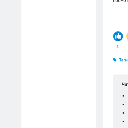
посмо
1
Теги
Чи