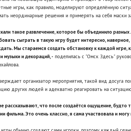
тные игры, как правило, моделируют определённую ситу
ать неординарные решения и примерять на себя маски з
скали такое развлечение, которое бы объединило разных 
овать сыграть в такую игру будет интересно, наверное,
дать. Мы стараемся создать обстановку к каждой игре, 
 музыки и декораций, -
поделилась с "Омск Здесь" руково
хайлова.
верждает организатор мероприятия, такой вид досуга по
цию других людей и адекватно реагировать на ситуацию
ие рассказывают, что после создаётся ощущение, будто т
ии фильма. Это очень классно, я сама участвовала и мог
игры обычно создают сами игроки, поэтому каждый сеанс