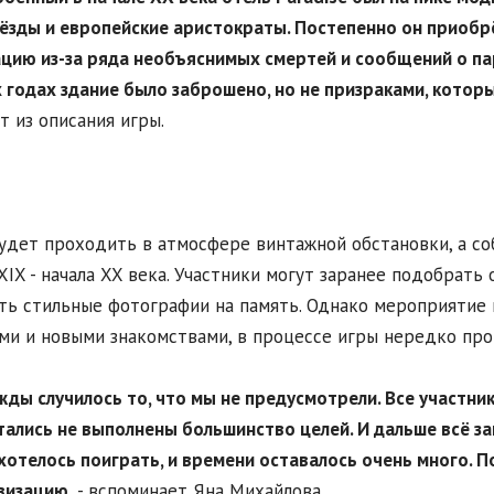
ёзды и
европейские аристократы. Постепенно он приобр
цию из-за ряда необъяснимых смертей и сообщений о пар
 годах здание было заброшено, но не призраками, котор
т из описания игры.
удет проходить в атмосфере винтажной обстановки, а со
XIX - начала XX века. Участники могут заранее подобрать
ть стильные фотографии на память. Однако мероприятие
ми и новыми знакомствами, в процессе игры нередко про
жды случилось то, что мы не предусмотрели. Все участники 
тались не выполнены большинство целей. И дальше всё за
хотелось поиграть, и времени оставалось очень много. По
визацию,
- вспоминает Яна Михайлова.