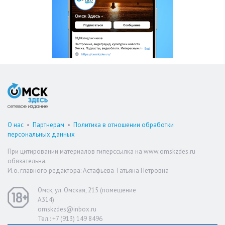
О нас
•
Партнерам
•
Политика в отношении обработки
персональных данных
При цитировании материалов гиперссылка на www.omskzdes.ru
обязательна.
И.о. главного редактора: Астафьева Татьяна Петровна
Омск, ул. Омская, 215 (помещение
А314)
omskzdes@inbox.ru
Тел.: +7 (913) 149 8496