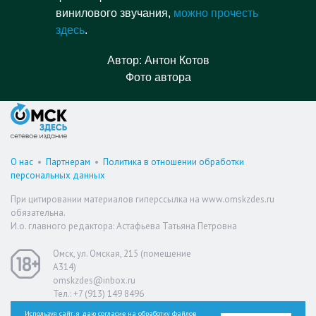
винилового звучания,
можно прочесть
здесь
.
Автор: Антон Котов
Фото автора
О нас
•
Партнерам
•
Политика в отношении обработки
персональных данных
При цитировании материалов гиперссылка на www.omskzdes.ru
обязательна.
И.о. главного редактора: Астафьева Татьяна Петровна
Омск, ул. Омская, 215 (помещение
А314)
omskzdes@inbox.ru
Тел.: +7 (913) 149 8496
Используя сайт, я даю согласие на обработку файлов