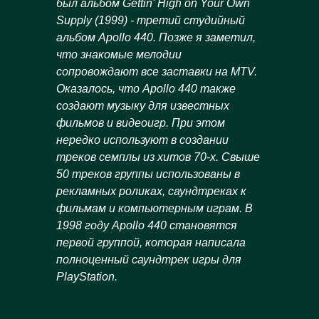
был
альбом
Gettin' High on Your Own
Supply (1999) -
третий
студийный
альбом
Apollo 440.
Позже я заметил,
что знакомые мелодии
сопровождают все заставки на MTV.
Оказалось, что Apollo 440 также
создают музыку для известных
фильмов и видеоигр. При этом
нередко используют в создании
треков семплы из хитов 70-х. Свыше
50 треков группы использованы в
рекламных роликах, саундтреках к
фильмам и компьютерным играм. В
1998 году Apollo 440 становятся
первой группой, которая написала
полноценный саундтрек игры для
PlayStation.