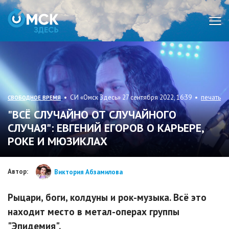
Мен
• СИ «Омск Здесь» 27 сентября 2022, 16:39 •
печать
СВОБОДНОЕ ВРЕМЯ
"ВСЁ СЛУЧАЙНО ОТ СЛУЧАЙНОГО
СЛУЧАЯ": ЕВГЕНИЙ ЕГОРОВ О КАРЬЕРЕ,
РОКЕ И МЮЗИКЛАХ
Автор:
Виктория Абзамилова
Рыцари, боги, колдуны и рок-музыка. Всё это
находит место в метал-операх группы
"Эпидемия".