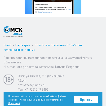
О нас
•
Партнерам
•
Политика в отношении обработки
персональных данных
При цитировании материалов гиперссылка на www.omskzdes.ru
обязательна.
И.о. главного редактора: Астафьева Татьяна Петровна
Омск, ул. Омская, 215 (помещение
А314)
omskzdes@inbox.ru
Тел.: +7 (913) 149 8496
Используя сайт, я даю согласие на обработку файлов
Принять
«cookie» и персональных данных в соответствии с
Версия для слабовидящих
Политикой