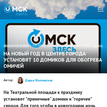
Мен
• СИ «Омск Здесь» 16 декабря 2019, 13:48 •
печать
СВОБОДНОЕ ВРЕМЯ
НА НОВЫЙ ГОД В ЦЕНТРЕ ГОРОДА
УСТАНОВЯТ 10 ДОМИКОВ ДЛЯ ОБОГРЕВА
ОМИЧЕЙ
Автор:
Дарья Молчанская
На Театральной площади к празднику
установят "пряничные" домики и "горячее"
сердце. Для того чтобы в новогоднюю ночь