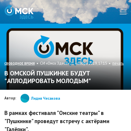
Мен
• СИ «Омск Здесь» 21 ноября 2019, 17:15 •
печать
СВОБОДНОЕ ВРЕМЯ
В ОМСКОЙ ПУШКИНКЕ БУДУТ
"АПЛОДИРОВАТЬ МОЛОДЫМ"
Автор:
Лидия Чесакова
В рамках фестиваля "Омские театры" в
"Пушкинке" проведут встречу с актёрами
"Галёрки".