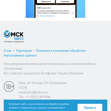
О нас
•
Партнерам
•
Политика в отношении обработки
персональных данных
При цитировании материалов гиперссылка на www.omskzdes.ru
обязательна.
И.о. главного редактора: Астафьева Татьяна Петровна
Омск, ул. Омская, 215 (помещение
А314)
omskzdes@inbox.ru
Тел.: +7 (913) 149 8496
Используя сайт, я даю согласие на обработку файлов
Принять
«cookie» и персональных данных в соответствии с
Версия для слабовидящих