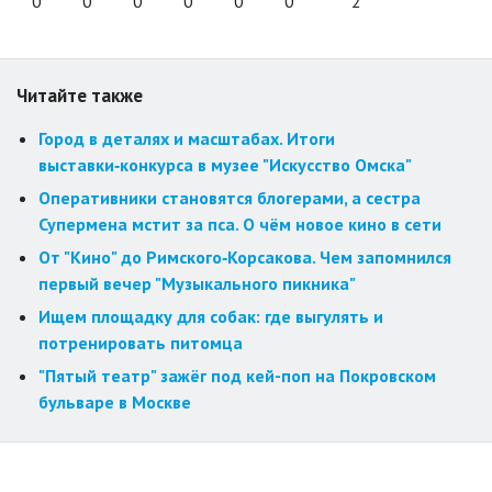
0
0
0
0
0
0
2
Читайте также
Город в деталях и масштабах. Итоги
выставки‑конкурса в музее "Искусство Омска"
Оперативники становятся блогерами, а сестра
Супермена мстит за пса. О чём новое кино в сети
От "Кино" до Римского‑Корсакова. Чем запомнился
первый вечер "Музыкального пикника"
Ищем площадку для собак: где выгулять и
потренировать питомца
"Пятый театр" зажёг под кей-поп на Покровском
бульваре в Москве