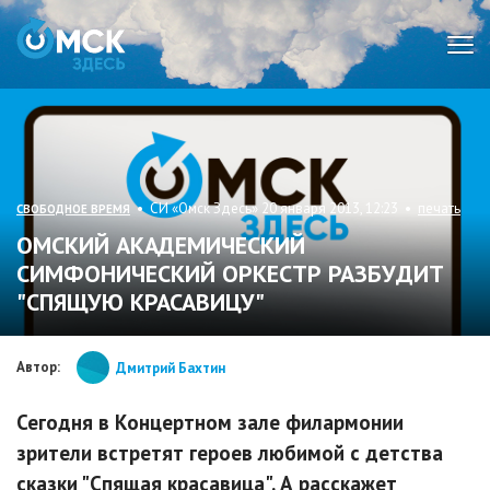
Мен
• СИ «Омск Здесь» 20 января 2013, 12:23 •
печать
СВОБОДНОЕ ВРЕМЯ
ОМСКИЙ АКАДЕМИЧЕСКИЙ
СИМФОНИЧЕСКИЙ ОРКЕСТР РАЗБУДИТ
"СПЯЩУЮ КРАСАВИЦУ"
Автор:
Дмитрий Бахтин
Сегодня в Концертном зале филармонии
зрители встретят героев любимой с детства
сказки "Спящая красавица". А расскажет