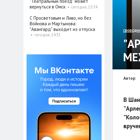
"Театральный поезд" может
вернуться в Омск
•
сегодня, 15:34
С Просветовым и Ливо, но без
Войнова и Мартынова:
"Авангард" выходит из отпуска
СВОБОДН
•
сегодня, 14:31
"А
МЕ
Автор:
В Шан
"Арле
"Коло
вруче