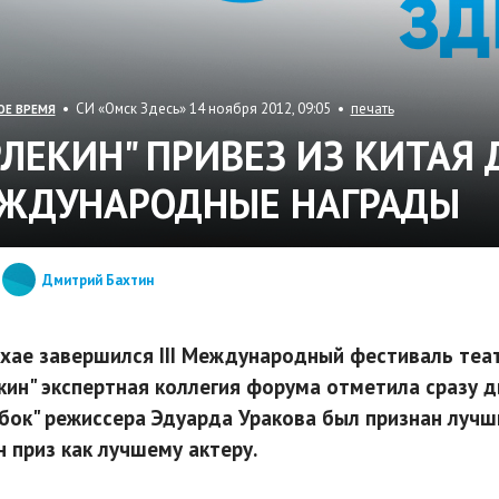
• СИ «Омск Здесь» 14 ноября 2012, 09:05 •
печать
ОЕ ВРЕМЯ
РЛЕКИН" ПРИВЕЗ ИЗ КИТАЯ 
ЖДУНАРОДНЫЕ НАГРАДЫ
Дмитрий Бахтин
хае завершился III Международный фестиваль теат
кин" экспертная коллегия форума отметила сразу 
бок" режиссера Эдуарда Уракова был признан лучш
н приз как лучшему актеру.