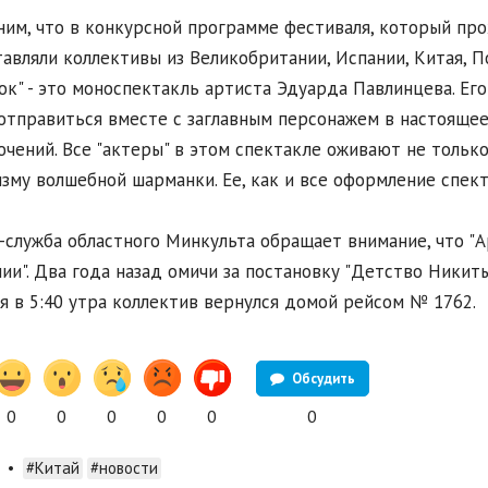
им, что в конкурсной программе фестиваля, который прох
авляли коллективы из Великобритании, Испании, Китая, П
ок" - это моноспектакль артиста Эдуарда Павлинцева. Ег
отправиться вместе с заглавным персонажем в настоящее
чений. Все "актеры" в этом спектакле оживают не только
зму волшебной шарманки. Ее, как и все оформление спек
служба областного Минкульта обращает внимание, что "А
ии". Два года назад омичи за постановку "Детство Никиты
я в 5:40 утра коллектив вернулся домой рейсом № 1762.
Обсудить
0
0
0
0
0
0
•
#Китай
#новости