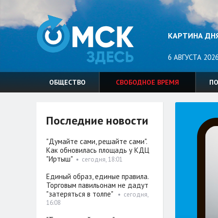
КАРТИНА ДН
6 АВГУСТА 2026
ОБЩЕСТВО
СВОБОДНОЕ ВРЕМЯ
П
Последние новости
"Думайте сами, решайте сами".
Как обновилась площадь у КДЦ
"Иртыш"
•
сегодня, 18:01
Единый образ, единые правила.
Торговым павильонам не дадут
"затеряться в толпе"
•
сегодня,
16:08