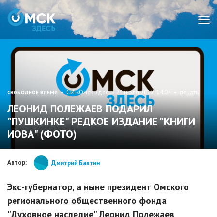
Мен
• СИ «Омск Здесь» 24 июля 2012, 14:04 •
печать
СВОБОДНОЕ ВРЕМЯ
ЛЕОНИД ПОЛЕЖАЕВ ПОДАРИЛ
"ПУШКИНКЕ" РЕДКОЕ ИЗДАНИЕ "КНИГИ
ИОВА" (ФОТО)
Автор:
Дмитрий Бахтин
Экс-губернатор, а ныне президент Омского
регионального общественного фонда
"Духовное наследие" Леонид Полежаев