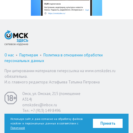
О нас
•
Партнерам
•
Политика в отношении обработки
персональных данных
При цитировании материалов гиперссылка на www.omskzdes.ru
обязательна.
И.о. главного редактора: Астафьева Татьяна Петровна
Омск, ул. Омская, 215 (помещение
А314)
omskzdes@inbox.ru
Тел.: +7 (913) 149 8496
Используя сайт, я даю согласие на обработку файлов
Принять
«cookie» и персональных данных в соответствии с
Версия для слабовидящих
Политикой