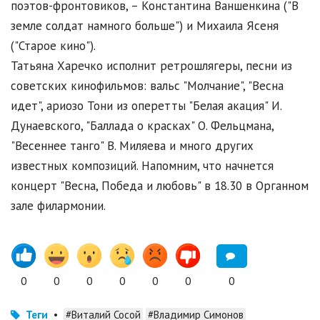
поэтов-фронтовиков, – Константина Ваншенкина ("В
земле солдат намного больше") и Михаила Ясеня
("Старое кино").
Татьяна Харечко исполнит ретрошлягеры, песни из
советских кинофильмов: вальс "Молчание", "Весна
идет", ариозо Тони из оперетты "Белая акация" И.
Дунаевского, "Баллада о красках" О. Фельцмана,
"Весеннее танго" В. Миляева и много других
известных композиций. Напомним, что начнется
концерт "Весна, Победа и любовь" в 18.30 в Органном
зале филармонии.
0
0
0
0
0
0
0
Теги
•
#Виталий Сосой
#Владимир Симонов