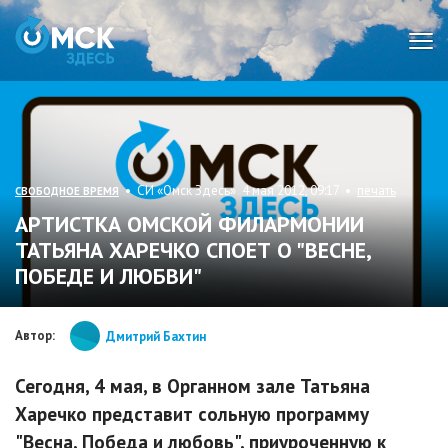
Мен
• СИ «Омск Здесь» 4 мая 2012, 09:17 •
печать
СВОБОДНОЕ ВРЕМЯ
АРТИСТКА ОМСКОЙ ФИЛАРМОНИИ
ТАТЬЯНА ХАРЕЧКО СПОЕТ О "ВЕСНЕ,
ПОБЕДЕ И ЛЮБВИ"
Автор:
Дмитрий Бахтин
Сегодня, 4 мая, в Органном зале Татьяна
Харечко представит сольную программу
"Весна, Победа и любовь", приуроченную к