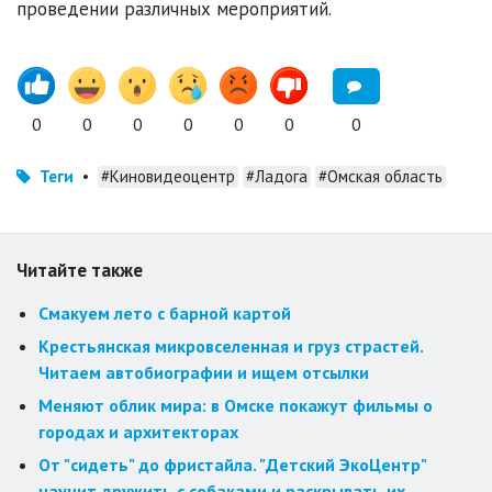
проведении различных мероприятий.
0
0
0
0
0
0
0
Теги
•
#Киновидеоцентр
#Ладога
#Омская область
Читайте также
Смакуем лето с барной картой
Крестьянская микровселенная и груз страстей.
Читаем автобиографии и ищем отсылки
Меняют облик мира: в Омске покажут фильмы о
городах и архитекторах
От "сидеть" до фристайла. "Детский ЭкоЦентр"
научит дружить с собаками и раскрывать их