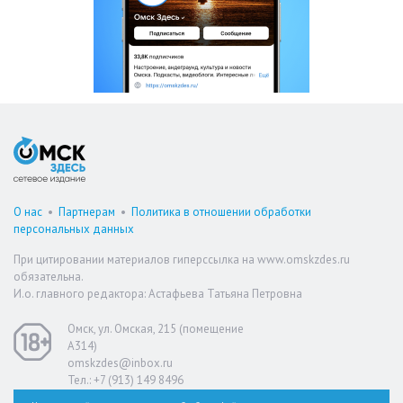
О нас
•
Партнерам
•
Политика в отношении обработки
персональных данных
При цитировании материалов гиперссылка на www.omskzdes.ru
обязательна.
И.о. главного редактора: Астафьева Татьяна Петровна
Омск, ул. Омская, 215 (помещение
А314)
omskzdes@inbox.ru
Тел.: +7 (913) 149 8496