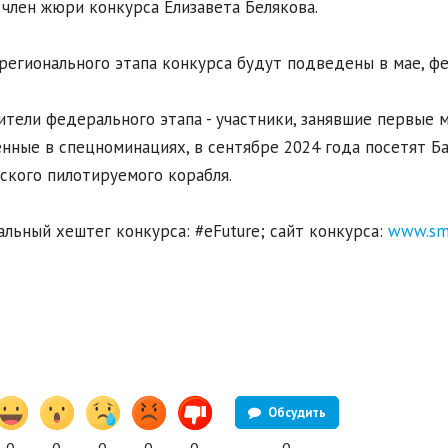
 член жюри конкурса Елизавета Белякова.
регионального этапа конкурса будут подведены в мае, фе
тели федерального этапа - участники, занявшие первые м
нные в спецноминациях, в сентябре 2024 года посетят Ба
ского пилотируемого корабля.
льный хештег конкурса: #eFuture; сайт конкурса:
www.smi
Обсудить
0
0
0
0
0
0