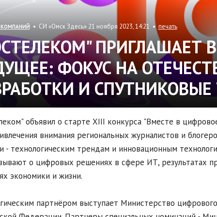
• СИ «Омск Здесь» 21 ноября 2023, 14:21 •
печать
 КОМПАНИЙ
ОСТЕЛЕКОМ" ПРИГЛАШАЕТ 
ДУЩЕЕ: ФОКУС НА ОТЕЧЕСТ
ЗРАБОТКИ И СПУТНИКОВЫЕ
леком" объявил о старте XIII конкурса "Вместе в цифров
ивлечения внимания региональных журналистов и блогер
и - технологическим трендам и инновационным технологи
зывают о цифровых решениях в сфере ИТ, результатах п
ях экономики и жизни.
гическим партнёром выступает Министерство цифрового 
ской Федерации. Партнеры специальных номинаций - Мин