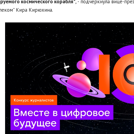
руемого космического корабля"
, - подчеркнула вице-п
леком" Кира Кирюхина.