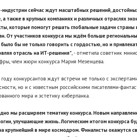
-индустрии сейчас ждут масштабных решений, достойны
, а также в крупных компаниях и различных отраслях э
ты, которые помогут решать глобальные задачи страны 
н. От участников конкурса мы ждём больше региональны
было бы не только говорить с гордостью, но и привлекат
вляя отрасль на ИТ-решения"
, - отметила советник мини
ры, член жюри конкурса Мария Мезенцева.
 году конкурсантов ждут встречи не только с экспертам
сности, но и с известным российскими писателями-фанта
ванного мира и эстетику киберпанка.
дно мы расширяем тематику конкурса. Новым направлени
огии, улучшающие жизнь. Логическим итогом конкурса б
на крупнейший в мире космодром. Финалисты окажутся св