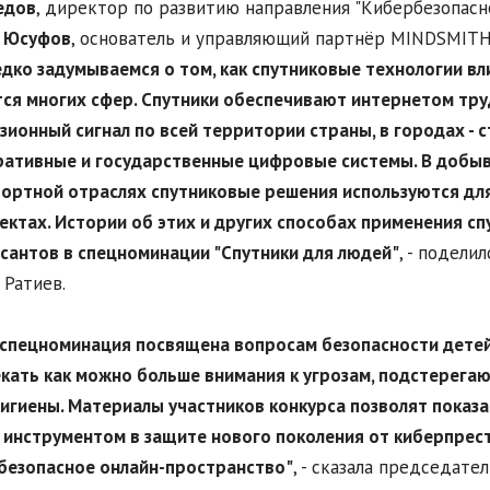
едов
, директор по развитию направления "Кибербезопасно
н Юсуфов
, основатель и управляющий партнёр MINDSMITH,
дко задумываемся о том, как спутниковые технологии вл
ся многих сфер. Спутники обеспечивают интернетом тр
зионный сигнал по всей территории страны, в городах - 
ативные и государственные цифровые системы. В добы
ортной отраслях спутниковые решения используются для 
ектах. Истории об этих и других способах применения с
сантов в спецноминации "Спутники для людей"
, - подели
 Ратиев.
спецноминация посвящена вопросам безопасности детей
кать как можно больше внимания к угрозам, подстерегаю
игиены. Материалы участников конкурса позволят показа
 инструментом в защите нового поколения от киберпрес
безопасное онлайн-пространство"
, - сказала председате