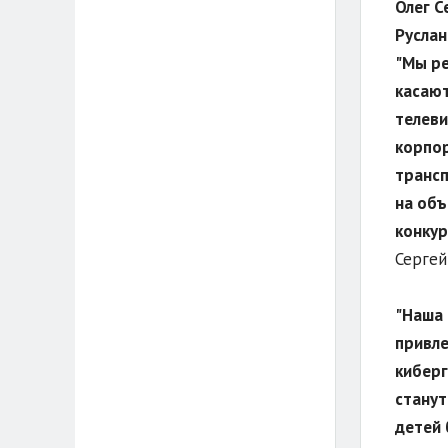
Олег С
Русла
"Мы ре
касают
телеви
корпор
трансп
на объ
конкур
Сергей
"Наша 
привле
киберг
станут
детей 