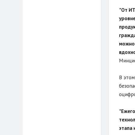
"От ИТ
уровне
продук
гражда
можно 
вдохно
Минциф
В этом
безопа
оцифро
"Ежего
технол
этапа 