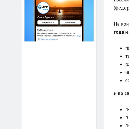
(федер
На кон
года и
п
т
р
и
с
и
по с
"
"
"