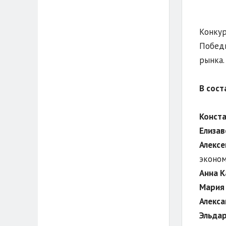
Конкур
Победи
рынка.
В сост
Конста
Елизав
Алексе
эконом
Анна К
Мария
Алекса
Эльдар