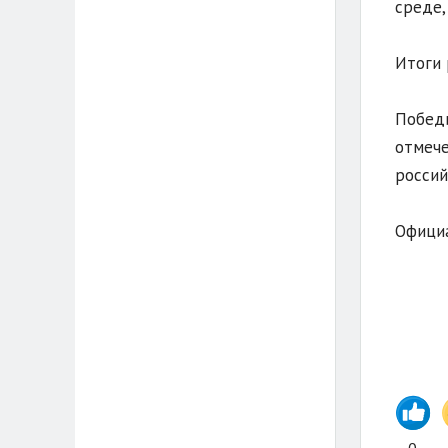
среде,
Итоги 
Победи
отмече
россий
Официа
0