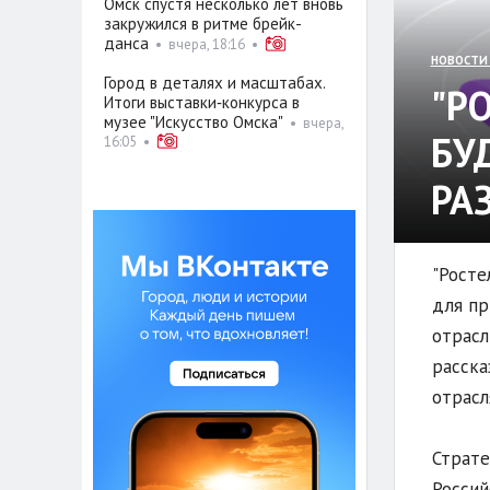
Омск спустя несколько лет вновь
закружился в ритме брейк-
данса
•
вчера, 18:16
•
НОВОСТИ
Город в деталях и масштабах.
"Р
Итоги выставки‑конкурса в
музее "Искусство Омска"
•
вчера,
БУ
16:05
•
РА
"Росте
для пр
отрасл
расска
отрасл
Страте
Россий