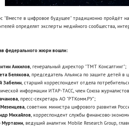
с "Вместе в цифровое будущее" традиционно пройдёт на
телей определят эксперты медийного сообщества, инте
ав федерального жюри вошли:
нтин Анкилов
, генеральный директор "ТМТ Консалтинг";
ета Белякова
, председатель Альянса по защите детей в 
й Забелин
, старший корреспондент отдела потребительс
ической информации ИТАР-ТАСС, член Союза журналистов
ачанова
, пресс-секретарь АО "РТКомм.РУ";
 Мезенцева
, советник министра цифрового развития Росс
ндр Михайлов
, корреспондент службы финансово-эконом
 Муртазин
, ведущий аналитик Mobile Research Group, гла