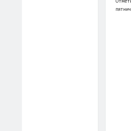
Отмети
пятнич