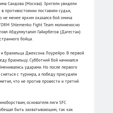
има Саидова (Москва). Зрители увидели
 в противостоянии поставили судьи,
о не менее ярким оказался бой омича
STORM Shlemenko Fight Team молниеносно
тоял Абдулмуталип Гайирбегов (Дагестан)
странного бойца.
 и бразильца Джексона Лоурейро. В первой
ду бразильцу. Субботний бой начинался
бменивались ударами. Но после первого
 сняться с турнира, а победу присудили
метил, что не против провести и третий
ноборствам, основателя лиги SFC
обещал быть захватывающим, так как