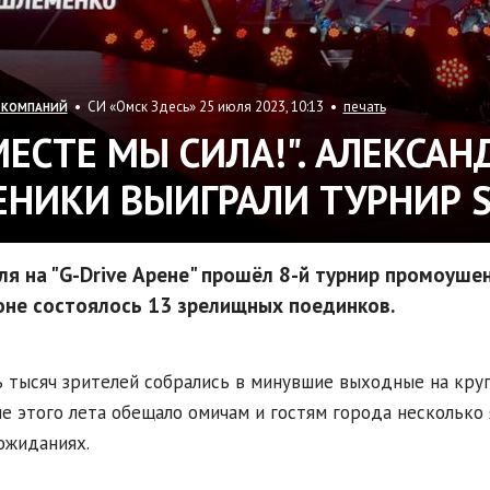
• СИ «Омск Здесь» 25 июля 2023, 10:13 •
печать
 КОМПАНИЙ
МЕСТЕ МЫ СИЛА!". АЛЕКСАН
ЕНИКИ ВЫИГРАЛИ ТУРНИР S
ля на "G-Drive Арене" прошёл 8-й турнир промоушен
оне состоялось 13 зрелищных поединков.
 тысяч зрителей собрались в минувшие выходные на кру
е этого лета обещало омичам и гостям города несколько 
ожиданиях.