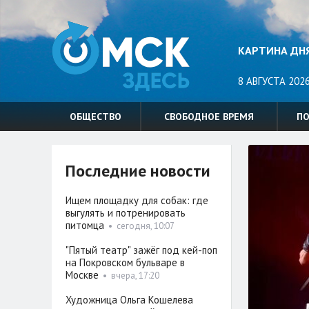
КАРТИНА ДН
8 АВГУСТА 2026
ОБЩЕСТВО
СВОБОДНОЕ ВРЕМЯ
П
Последние новости
Ищем площадку для собак: где
выгулять и потренировать
питомца
•
сегодня, 10:07
"Пятый театр" зажёг под кей-поп
на Покровском бульваре в
Москве
•
вчера, 17:20
Художница Ольга Кошелева