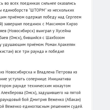
ь во всех поединках сильнее оказались
ы единоборств "ШТОРМ" из нескольких
щим приёмом одержал победу над Сергеем
й) завершил поединок с Максимом Кирзо
яев (Новосибирск) выиграл у Хусейна
баев (Омск), бившийся с Шахбозом
ду удушающим приёмом. Роман Аракелян
кистан) все три раунда и победил
 из Новосибирска и Владлена Петрова из
ние уступать сопернице. Инициатива
втором раунде техническим нокаутом
Алекберова (Омск), задушившего на пятой
храундовый бой Дмитрия Веженко (Абакан)
дой Веженко единогласным решением судей.