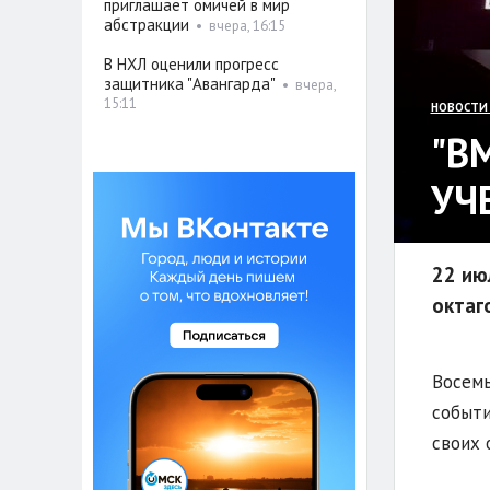
приглашает омичей в мир
абстракции
•
вчера, 16:15
В НХЛ оценили прогресс
защитника "Авангарда"
•
вчера,
15:11
НОВОСТИ
"В
УЧ
22 ию
октаг
Восемь
событи
своих 