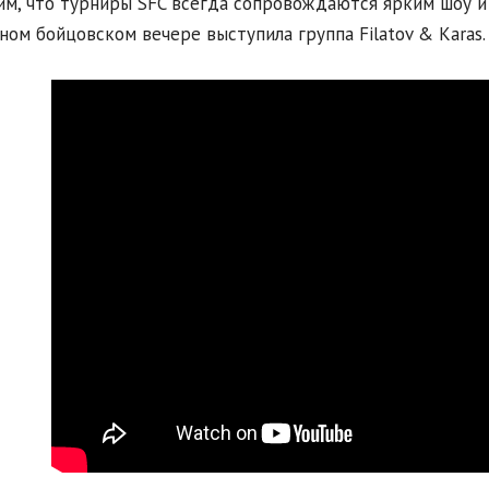
м, что турниры SFC всегда сопровождаются ярким шоу и
ном бойцовском вечере выступила группа Filatov & Karas.