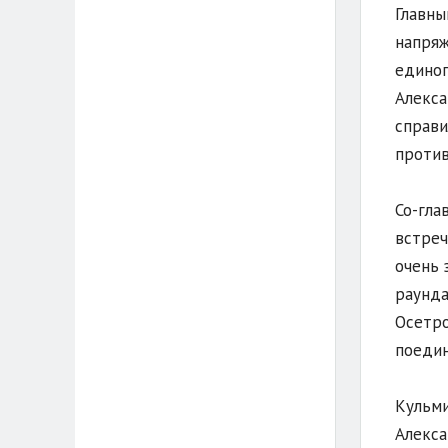
Главны
напряж
единог
Алекса
справи
против
Со-гла
встреч
очень 
раунда
Осетро
поедин
Кульми
Алекса