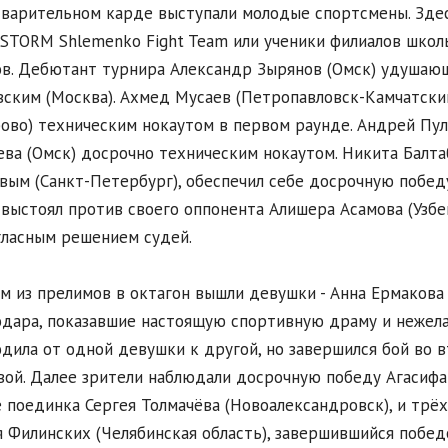
варительном карде выступали молодые спортсмены. Здес
STORM Shlemenko Fight Team или ученики филиалов школ
в. Дебютант турнира Александр Зырянов (Омск) удушаю
ским (Москва). Ахмед Мусаев (Петропавловск-Камчатски
ово) техническим нокаутом в первом раунде. Андрей Пул
ва (Омск) досрочно техническим нокаутом. Никита Балта
ым (Санкт-Петербург), обеспечил себе досрочную побе
 выстоял против своего оппонента Алишера Асамова (Узбе
ласным решением судей.
м из прелимов в октагон вышли девушки - Анна Ермакова
дара, показавшие настоящую спортивную драму и нежела
дила от одной девушки к другой, но завершился бой во 
ой. Далее зрители наблюдали досрочную победу Агасифа 
 поединка Сергея Толмачёва (Новоалександровск), и трё
 Филинских (Челябинская область), завершившийся побе