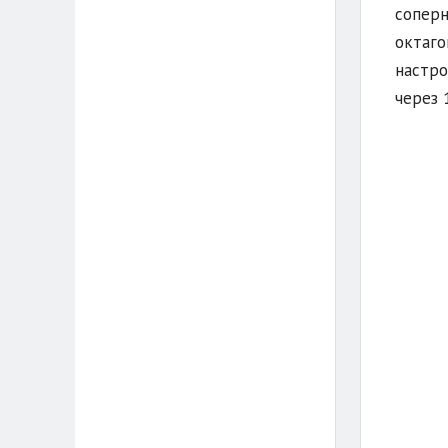
соперн
октаго
настро
через 