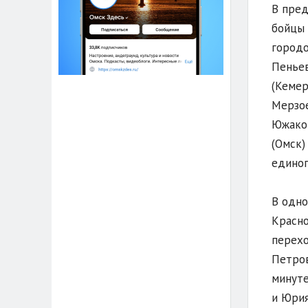
В пред
бойцы 
городо
Пеньев
(Кемер
Мерзое
Южаков
(Омск)
единог
В одно
Красно
перехо
Петров
минуте
и Юрия