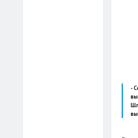
- 
вы
Шл
вы