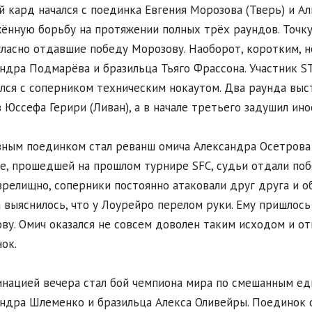
й кард начался с поединка Евгения Морозова (Тверь) и Ал
ённую борьбу на протяжении полных трёх раундов. Точку
ласно отдавшие победу Морозову. Наоборот, коротким, н
ндра Подмарёва и бразильца Тьяго Фрассона. Участник 
лся с соперником техническим нокаутом. Два раунда выс
 Юссефа Герири (Ливан), а в начале третьего задушил ино
вным поединком стал реванш омича Александра Осетрова
е, прошедшей на прошлом турнире SFC, судьи отдали побе
зрелищно, соперники постоянно атаковали друг друга и о
 выяснилось, что у Лоурейро перелом руки. Ему пришлось
ву. Омич оказался не совсем доволен таким исходом и от
ок.
нацией вечера стал бой чемпиона мира по смешанным еди
ндра Шлеменко и бразильца Алекса Оливейры. Поединок 